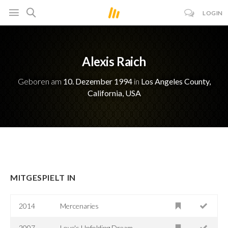
LOGIN
Alexis Raich
Geboren am
10. Dezember 1994
in
Los Angeles County,
California, USA
MITGESPIELT IN
2014
Mercenaries
2007
Love's Unfolding Dream