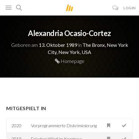
LOGIN
Alexandria Ocasio-Cortez
Geboren am
13. Oktober 1989
in
The Bronx, New York
City, New York, USA
Homepage
MITGESPIELT IN
2020
Vorprogrammierte Diskriminierung
2019
Frischer Wind im Kongress