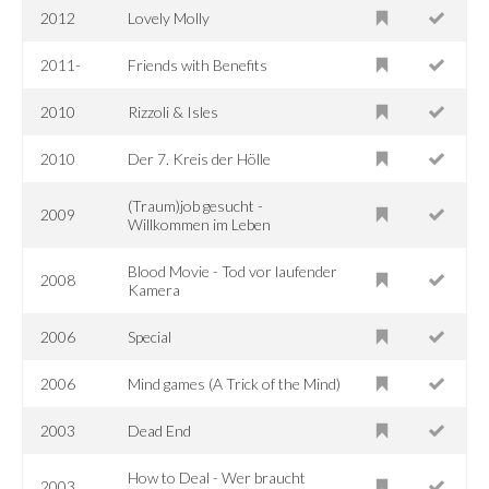
2012
Lovely Molly
2011-
Friends with Benefits
2010
Rizzoli & Isles
2010
Der 7. Kreis der Hölle
(Traum)job gesucht -
2009
Willkommen im Leben
Blood Movie - Tod vor laufender
2008
Kamera
2006
Special
2006
Mind games (A Trick of the Mind)
2003
Dead End
How to Deal - Wer braucht
2003