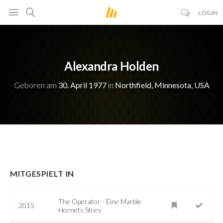
LOGIN
Alexandra Holden
Geboren am
30. April 1977
in
Northfield, Minnesota, USA
MITGESPIELT IN
The Operator - Eine Marble
2015
Hornets Story