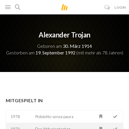
LOGIN
Alexander Trojan
Geboren am
30. März 1914
Gestorben am
19. September 1992
(mit mehr als 78 Jahren)
MITGESPIELT IN
1978
Poliziotto senza paura
1974
Der Abituriententag