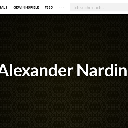
. . .
IALS
GEWINNSPIELE
FEED
Alexander Nardin