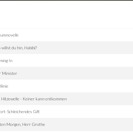
aumnovelle
willst du hin, Habibi?
ming In
 Minister
llinie
 Hitzewelle - Keiner kann entkommen
ort: Schleichendes Gift
ten Morgen, Herr Grothe