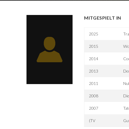
MITGESPIELT IN
2025
Tr
2015
Wo 
2014
Co
2013
Der
2011
Nul
2008
Die
2007
Tat
(TV
Gu