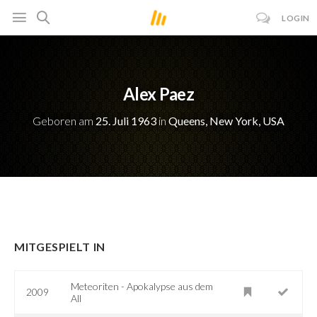
LOGIN
Alex Paez
Geboren am
25. Juli 1963
in
Queens, New York, USA
MITGESPIELT IN
Meteoriten - Apokalypse aus dem
2009
All