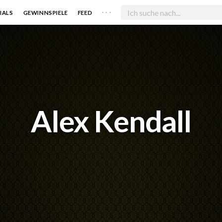
. . .
IALS
GEWINNSPIELE
FEED
Alex Kendall