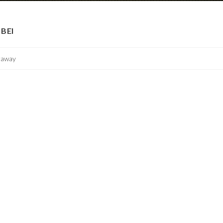
BEI
raway