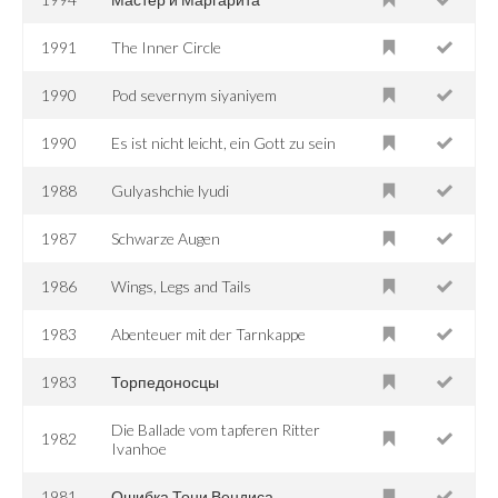
1991
The Inner Circle
1990
Pod severnym siyaniyem
1990
Es ist nicht leicht, ein Gott zu sein
1988
Gulyashchie lyudi
1987
Schwarze Augen
1986
Wings, Legs and Tails
1983
Abenteuer mit der Tarnkappe
1983
Торпедоносцы
Die Ballade vom tapferen Ritter
1982
Ivanhoe
1981
Ошибка Тони Вендиса