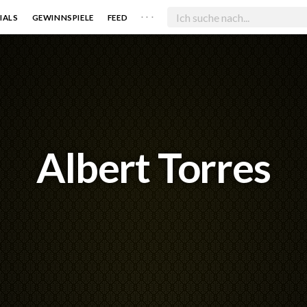
. . .
IALS
GEWINNSPIELE
FEED
Albert Torres