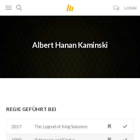
LOGIN
Albert Hanan Kaminski
REGIE GEFÜHRT BEI
2017
The Legend of King Solomon
1999
Petterson und Findus