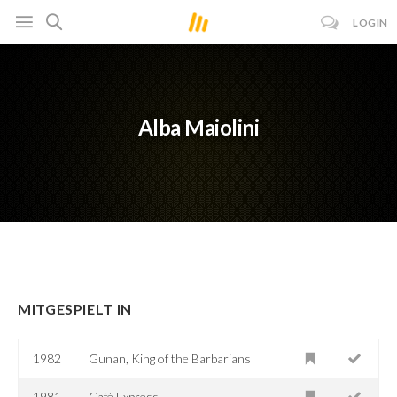
LOGIN
Alba Maiolini
MITGESPIELT IN
1982
Gunan, King of the Barbarians
1981
Cafè Express