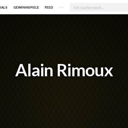
. . .
IALS
GEWINNSPIELE
FEED
Alain Rimoux