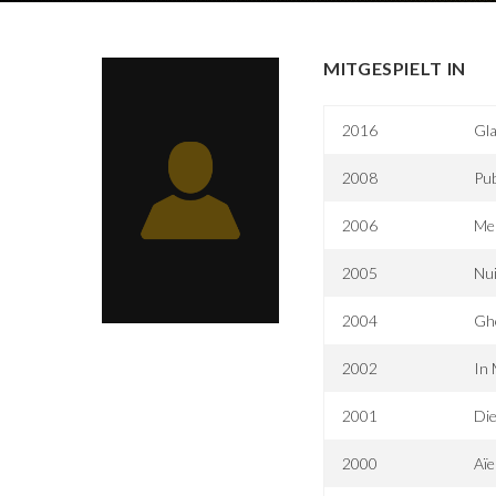
MITGESPIELT IN
2016
Gla
2008
Pub
2006
Mei
2005
Nui
2004
Ghe
2002
In 
2001
Die
2000
Aïe