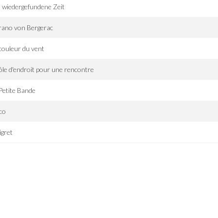
 wiedergefundene Zeit
rano von Bergerac
couleur du vent
le d'endroit pour une rencontre
Petite Bande
co
gret