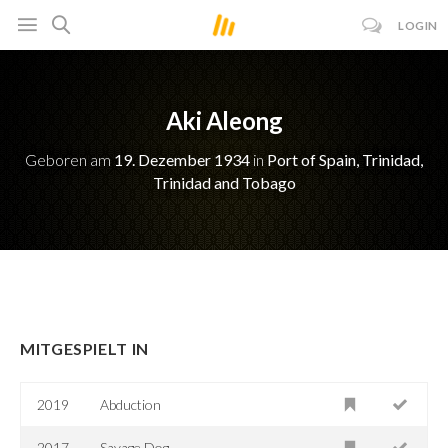
LOGIN
Aki Aleong
Geboren am
19. Dezember 1934
in
Port of Spain, Trinidad,
Trinidad and Tobago
MITGESPIELT IN
2019
Abduction
2017
Savage Dog