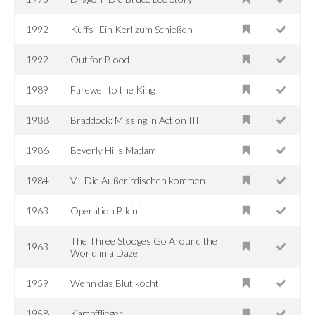
1992
Kuffs -Ein Kerl zum Schießen
1992
Out for Blood
1989
Farewell to the King
1988
Braddock: Missing in Action III
1986
Beverly Hills Madam
1984
V - Die Außerirdischen kommen
1963
Operation Bikini
The Three Stooges Go Around the
1963
World in a Daze
1959
Wenn das Blut kocht
1958
Kampfflieger