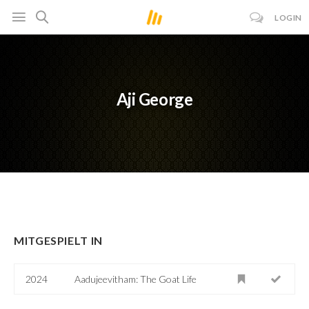
LOGIN
Aji George
MITGESPIELT IN
2024
Aadujeevitham: The Goat Life