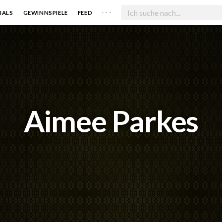
. . .
IALS
GEWINNSPIELE
FEED
Aimee Parkes