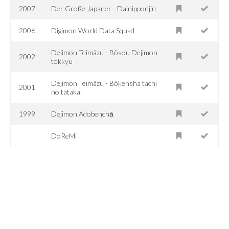
2007
Der Große Japaner - Dainipponjin
2006
Digimon World Data Squad
Dejimon Teimâzu - Bôsou Dejimon
2002
tokkyu
Dejimon Teimâzu - Bôkensha tachi
2001
no tatakai
1999
Dejimon Adobenchā
DoReMi