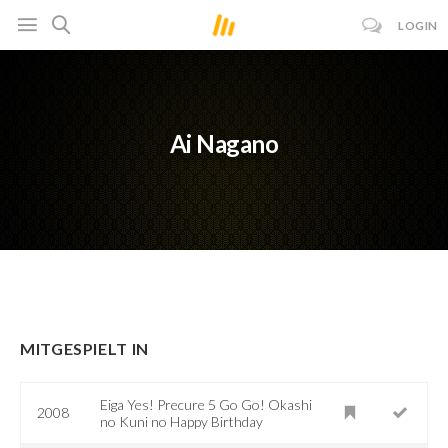
LOGIN
Ai Nagano
MITGESPIELT IN
Eiga Yes! Precure 5 Go Go! Okashi
2008
no Kuni no Happy Birthday