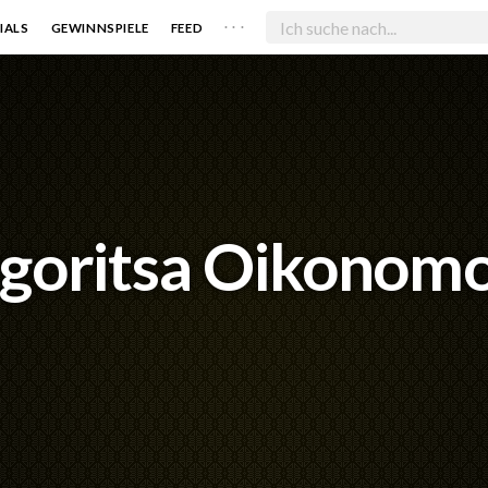
. . .
IALS
GEWINNSPIELE
FEED
goritsa Oikonom