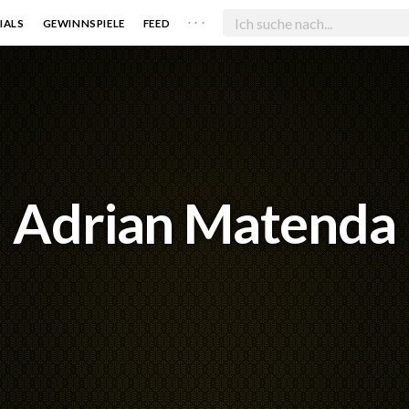
. . .
IALS
GEWINNSPIELE
FEED
Adrian Matenda