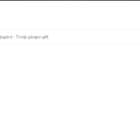
lagård - Tredje gången gillt