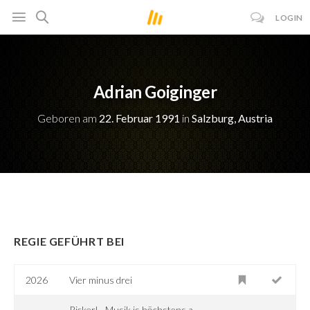
LOGIN
Adrian Goiginger
Geboren am
22. Februar 1991
in
Salzburg, Austria
REGIE GEFÜHRT BEI
2026
Vier minus drei
Rickerl - Musik is höchstens a