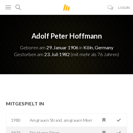
LOGIN
Adolf Peter Hoffmann
Geboren am
29. Januar 1906
in
Köln, Germany
Gestorben am
23. Juli 1982
(mit mehr als 76 Jahren)
MITGESPIELT IN
1980
Am grauen Strand, am grauen Meer
1973
Die klugen Dinge