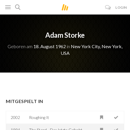
LOGIN
Adam Storke
Geboren am
18. August 1962
in
New York City, New York,
USA
MITGESPIELT IN
2002
Roughing It
1994
The Stand - Das letzte Gefecht