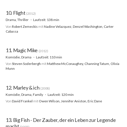
10. Flight
(2012)
Drama, Thriller
Laufzeit: 138 min
Von
Robert Zemeckis
mit
Nadine Velazquez, Denzel Washington, Carter
Cabassa
11. Magic Mike
(2012)
Komödie, Drama
Laufzeit: 110 min
Von
Steven Soderbergh
mit
Matthew McConaughey, Channing Tatum, Olivia
Munn
12. Marley & ich
(2008)
Komödie, Drama, Family
Laufzeit: 120 min
Von
David Frankel
mit
Owen Wilson, Jennifer Aniston, Eric Dane
13. Big Fish - Der Zauber, der ein Leben zur Legende
macht
(2003)