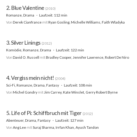
2. Blue Valentine
(2010)
Romanze, Drama
Laufzeit: 112 min
Von
Derek Cianfrance
mit
Ryan Gosling, Michelle Williams, Faith Wladyka
3. Silver Linings
(2012)
Komödie, Romanze, Drama
Laufzeit: 122 min
Von
David O. Russell
mit
Bradley Cooper, Jennifer Lawrence, Robert De Niro
4. Vergiss mein nicht!
(2004)
Sci-Fi, Romanze, Drama, Fantasy
Laufzeit: 108 min
Von
Michel Gondry
mit
Jim Carrey, Kate Winslet, Gerry Robert Byrne
5. Life of Pi: Schiffbruch mit Tiger
(2012)
Abenteuer, Drama, Fantasy
Laufzeit: 127 min
Von
Ang Lee
mit
Suraj Sharma, Irrfan Khan, Ayush Tandon