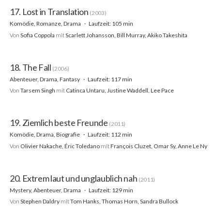
17. Lost in Translation
(2003)
Komödie, Romanze, Drama
Laufzeit: 105 min
Von
Sofia Coppola
mit
Scarlett Johansson, Bill Murray, Akiko Takeshita
18. The Fall
(2006)
Abenteuer, Drama, Fantasy
Laufzeit: 117 min
Von
Tarsem Singh
mit
Catinca Untaru, Justine Waddell, Lee Pace
19. Ziemlich beste Freunde
(2011)
Komödie, Drama, Biografie
Laufzeit: 112 min
Von
Olivier Nakache, Éric Toledano
mit
François Cluzet, Omar Sy, Anne Le Ny
20. Extrem laut und unglaublich nah
(2011)
Mystery, Abenteuer, Drama
Laufzeit: 129 min
Von
Stephen Daldry
mit
Tom Hanks, Thomas Horn, Sandra Bullock