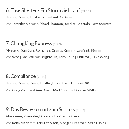
6. Take Shelter - Ein Sturm zieht auf
(2011)
Horror, Drama, Thriller
Laufzeit: 120 min
Von
Jeff Nichols
mit
Michael Shannon, Jessica Chastain, Tova Stewart
7. Chungking Express
(1994)
Mystery, Komödie, Romanze, Drama, Krimi
Laufzeit: 98 min
Von
Wong Kar-Wai
mit
Brigitte Lin, Tony Leung Chiu-wai, Faye Wong
8. Compliance
(2012)
Horror, Drama, Krimi, Thriller, Biografie
Laufzeit: 90 min
Von
Craig Zobel
mit
Ann Dowd, Matt Servitto, Dreama Walker
9. Das Beste kommt zum Schluss
(2007)
Abenteuer, Komödie, Drama
Laufzeit: 97 min
Von
Rob Reiner
mit
Jack Nicholson, Morgan Freeman, Sean Hayes