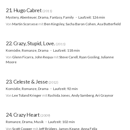
21. Hugo Cabret
(2011)
Mystery, Abenteuer, Drama, Fantasy, Family
Laufzeit: 126 min
Von
Martin Scorsese
mit
Ben Kingsley, Sacha Baron Cohen, Asa Butterfield
22. Crazy, Stupid, Love.
(2011)
Komödie, Romanze, Drama
Laufzeit: 118 min
Von
Glenn Ficarra, John Requa
mit
Steve Carell, Ryan Gosling, Julianne
Moore
23. Celeste & Jesse
(2012)
Komödie, Romanze, Drama
Laufzeit: 92 min
Von
Lee Toland Krieger
mit
Rashida Jones, Andy Samberg, Ari Graynor
24. Crazy Heart
(2009)
Romanze, Drama, Musik
Laufzeit: 102 min
Von
Scott Cooper
mit
Jeff Bridges, James Keane, Anna Felix