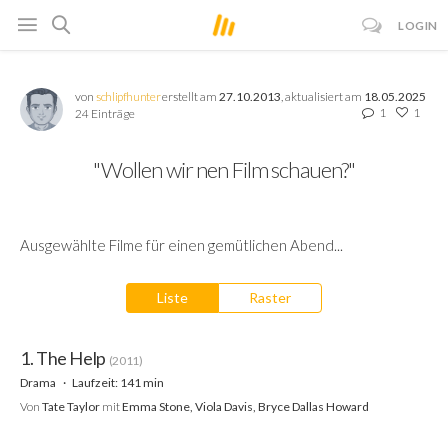
LOGIN
von
schlipfhunter
erstellt am
27.10.2013
, aktualisiert am
18.05.2025
1
1
24 Einträge
"Wollen wir nen Film schauen?"
Ausgewählte Filme für einen gemütlichen Abend...
Liste
Raster
1. The Help
(2011)
Drama
Laufzeit: 141 min
Von
Tate Taylor
mit
Emma Stone, Viola Davis, Bryce Dallas Howard