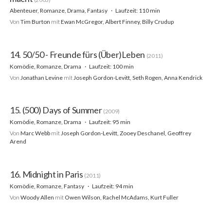
Abenteuer, Romanze, Drama, Fantasy
Laufzeit: 110 min
Von
Tim Burton
mit
Ewan McGregor, Albert Finney, Billy Crudup
14. 50/50 - Freunde fürs (Über)Leben
(2011)
Komödie, Romanze, Drama
Laufzeit: 100 min
Von
Jonathan Levine
mit
Joseph Gordon-Levitt, Seth Rogen, Anna Kendrick
15. (500) Days of Summer
(2009)
Komödie, Romanze, Drama
Laufzeit: 95 min
Von
Marc Webb
mit
Joseph Gordon-Levitt, Zooey Deschanel, Geoffrey
Arend
16. Midnight in Paris
(2011)
Komödie, Romanze, Fantasy
Laufzeit: 94 min
Von
Woody Allen
mit
Owen Wilson, Rachel McAdams, Kurt Fuller