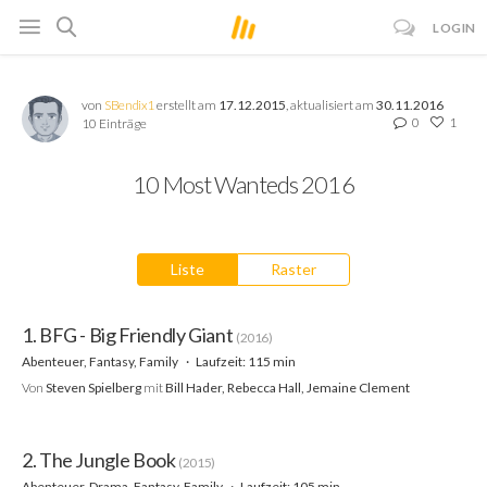
LOGIN
von
SBendix1
erstellt am
17.12.2015
, aktualisiert am
30.11.2016
0
1
10 Einträge
10 Most Wanteds 2016
Liste
Raster
1. BFG - Big Friendly Giant
(2016)
Abenteuer, Fantasy, Family
Laufzeit: 115 min
Von
Steven Spielberg
mit
Bill Hader, Rebecca Hall, Jemaine Clement
2. The Jungle Book
(2015)
Abenteuer, Drama, Fantasy, Family
Laufzeit: 105 min