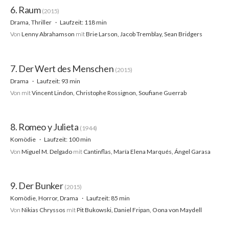
6. Raum
(2015)
Drama, Thriller
Laufzeit: 118 min
Von
Lenny Abrahamson
mit
Brie Larson, Jacob Tremblay, Sean Bridgers
7. Der Wert des Menschen
(2015)
Drama
Laufzeit: 93 min
Von
mit
Vincent Lindon, Christophe Rossignon, Soufiane Guerrab
8. Romeo y Julieta
(1944)
Komödie
Laufzeit: 100 min
Von
Miguel M. Delgado
mit
Cantinflas, María Elena Marqués, Ángel Garasa
9. Der Bunker
(2015)
Komödie, Horror, Drama
Laufzeit: 85 min
Von
Nikias Chryssos
mit
Pit Bukowski, Daniel Fripan, Oona von Maydell