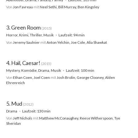
Von
Jon Favreau
mit
Neel Sethi, Bill Murray, Ben Kingsley
3. Green Room
(2015)
Horror, Krimi, Thriller, Musik
Laufzeit: 94 min
Von
Jeremy Saulnier
mit
Anton Yelchin, Joe Cole, Alia Shawkat
4. Hail, Caesar!
(2015)
Mystery, Komödie, Drama, Musik
Laufzeit: 100 min
Von
Ethan Coen, Joel Coen
mit
Josh Brolin, George Clooney, Alden
Ehrenreich
5. Mud
(2012)
Drama
Laufzeit: 130 min
Von
Jeff Nichols
mit
Matthew McConaughey, Reese Witherspoon, Tye
Sheridan