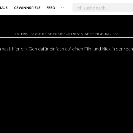
. . .
IALS
GEWINNSPIELE
FEED
DU HAST NOCH KEINE FILME FÜR DIESES JAHR EINGETRAGEN!
 hast, hier ein. Geh dafür einfach auf einen Film und klick in der re