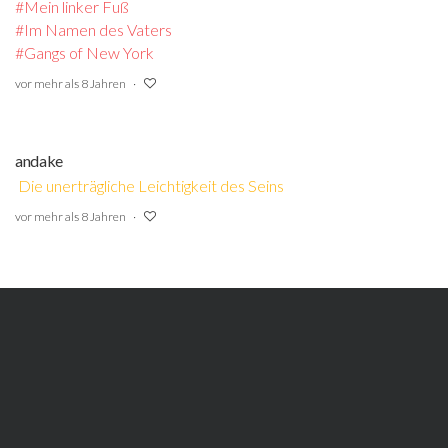
#Mein linker Fuß
#Im Namen des Vaters
#Gangs of New York
‍
vor mehr als 8 Jahren
andake
Die unerträgliche Leichtigkeit des Seins
vor mehr als 8 Jahren
export
Gangs Of New York
vor mehr als 8 Jahren
Rammsteinchen