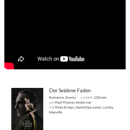
Der Seidene Faden
Romanze, Drama
Laufzeit:
128 min
von
Paul Thomas Anderson
mit
Vicky Krieps, Daniel Day-Lewis, Lesley
Manville