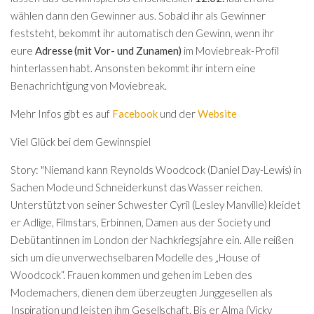
wählen dann den Gewinner aus. Sobald ihr als Gewinner
feststeht, bekommt ihr automatisch den Gewinn, wenn ihr
eure
Adresse (mit Vor- und Zunamen)
im Moviebreak-Profil
hinterlassen habt. Ansonsten bekommt ihr intern eine
Benachrichtigung von Moviebreak.
Mehr Infos gibt es auf
Facebook
und der
Website
Viel Glück bei dem Gewinnspiel
Story: "Niemand kann Reynolds Woodcock (Daniel Day-Lewis) in
Sachen Mode und Schneiderkunst das Wasser reichen.
Unterstützt von seiner Schwester Cyril (Lesley Manville) kleidet
er Adlige, Filmstars, Erbinnen, Damen aus der Society und
Debütantinnen im London der Nachkriegsjahre ein. Alle reißen
sich um die unverwechselbaren Modelle des „House of
Woodcock“. Frauen kommen und gehen im Leben des
Modemachers, dienen dem überzeugten Junggesellen als
Inspiration und leisten ihm Gesellschaft. Bis er Alma (Vicky