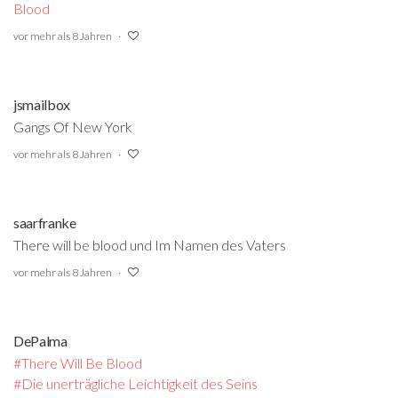
Blood
‍
vor mehr als 8 Jahren
jsmailbox
Gangs Of New York
vor mehr als 8 Jahren
saarfranke
There will be blood und Im Namen des Vaters
vor mehr als 8 Jahren
DePalma
#There Will Be Blood
#Die unerträgliche Leichtigkeit des Seins