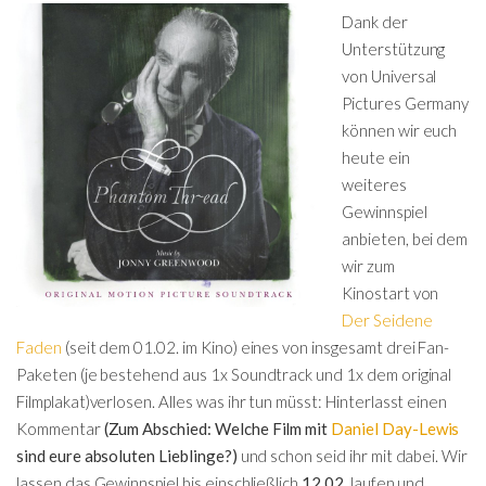
Dank der
Unterstützung
von Universal
Pictures Germany
können wir euch
heute ein
weiteres
Gewinnspiel
anbieten, bei dem
wir zum
Kinostart von
Der Seidene
Faden
(seit dem 01.02. im Kino) eines von insgesamt drei Fan-
Paketen (je bestehend aus 1x Soundtrack und 1x dem original
Filmplakat)verlosen. Alles was ihr tun müsst: Hinterlasst einen
Kommentar
(Zum Abschied: Welche Film mit
Daniel Day-Lewis
sind eure absoluten Lieblinge?)
und schon seid ihr mit dabei.
Wir
lassen das Gewinnspiel bis einschließlich
12.02.
laufen und