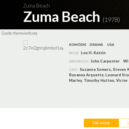
Zuma Beach
Zuma Beach
(1978)
Quelle:
themoviedb.org
KOMÖDIE
DRAMA
USA
Lee H. Katzin
REGIE
John Carpenter
Wi
DREHBUCH
Suzanne Somers
,
Steven 
CAST
Rosanna Arquette
,
Leonard Sto
Marley
,
Timothy Hutton
,
Victor
MB-Kritik