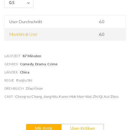
0.5
User Durchschnitt
6.0
Moviebreak User
6.0
LAUFZEIT
87 Minuten
GENRES
Comedy, Drama, Crime
LÄNDER
China
REGIE
Runjiu Shi
DREHBUCH
Diao Yinan
CAST
Cheng-yu Chang
,
Jiang Wu
,
Karen Mok Man-Wai
,
Zhi Qi
,
Kui Zhou
MB-Kritik
User-Kritiken