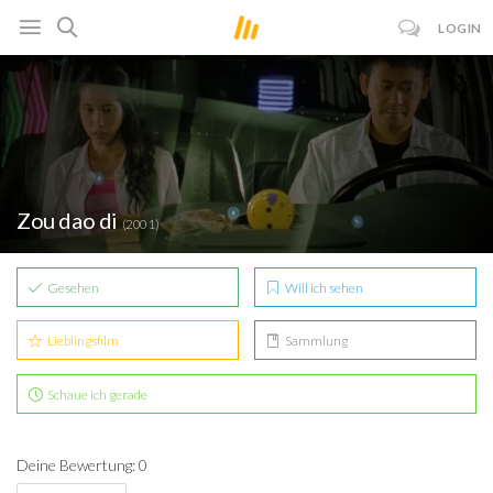
LOGIN
Zou dao di
(2001)
Gesehen
Will ich sehen
Lieblingsfilm
Sammlung
Schaue ich gerade
Deine Bewertung: 0