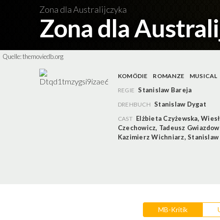
Zona dla Australijczyka
Zona dla Austral
Quelle:
themoviedb.org
KOMÖDIE
ROMANZE
MUSICAL
Stanislaw Bareja
REGIE
Stanislaw Dygat
DREHBUCH
Elżbieta Czyżewska
,
Wiesł
CAST
Czechowicz
,
Tadeusz Gwiazdow
Kazimierz Wichniarz
,
Stanislaw
MB-Kritik