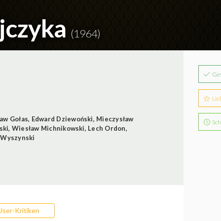
ijczyka
(1964)
Ge
Lie
aw Gołas
,
Edward Dziewoński
,
Mieczysław
Sch
ski
,
Wiesław Michnikowski
,
Lech Ordon
,
 Wyszynski
User-Kritiken