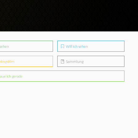
sehen
Will ich sehen
blingsfilm
Sammlung
aue ich gerade