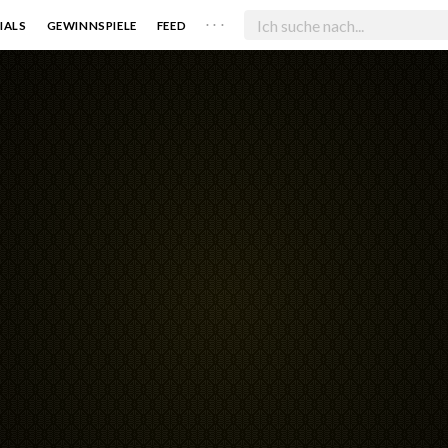
. . .
IALS
GEWINNSPIELE
FEED