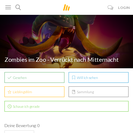
LOGIN
Zombies im Zoo - Verrückt nach Mitternacht
Gesehen
Will ich sehen
Lieblingsfilm
Sammlung
Schaue ich gerade
Deine Bewertung: 0