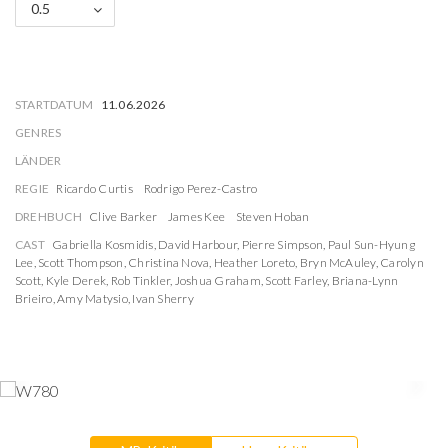
0.5
STARTDATUM
11.06.2026
GENRES
LÄNDER
REGIE
Ricardo Curtis
Rodrigo Perez-Castro
DREHBUCH
Clive Barker
James Kee
Steven Hoban
CAST
Gabriella Kosmidis
,
David Harbour
,
Pierre Simpson
,
Paul Sun-Hyung
Lee
,
Scott Thompson
,
Christina Nova
,
Heather Loreto
,
Bryn McAuley
,
Carolyn
Scott
,
Kyle Derek
,
Rob Tinkler
,
Joshua Graham
,
Scott Farley
,
Briana-Lynn
Brieiro
,
Amy Matysio
,
Ivan Sherry