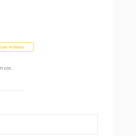
User-Kritiken
m vor.