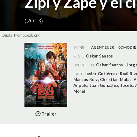
Zipi y Zape y el c
(2013)
Quelle:
themoviedb.org
97 MIN
ABENTEUER
KOMÖDIE
Oskar Santos
REGIE
Oskar Santos
Jorge
DREHBUCH
Javier Gutiérrez
,
Raúl Riv
CAST
Marcos Ruiz
,
Christian Mulas
,
A
Angulo
,
Juan González
,
Joseba 
Moral
Trailer