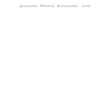
@username
#Filmtitel
$Schauspieler
:emoji