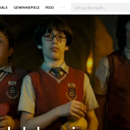
. . .
IALS
GEWINNSPIELE
FEED