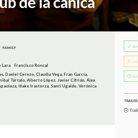
lub de la canica
Ge
FAMILY
Lie
 Lara
Francisco Roncal
as
,
Daniel Cerezo
,
Claudia Vega
,
Fran García
,
Sch
níbal Tártalo
,
Alberto López
,
Javier Cifrián
,
Álex
Apaolaza
,
Iñake Irastorza
,
Santi Ugalde
,
Verónica
TRAILER 
Trail