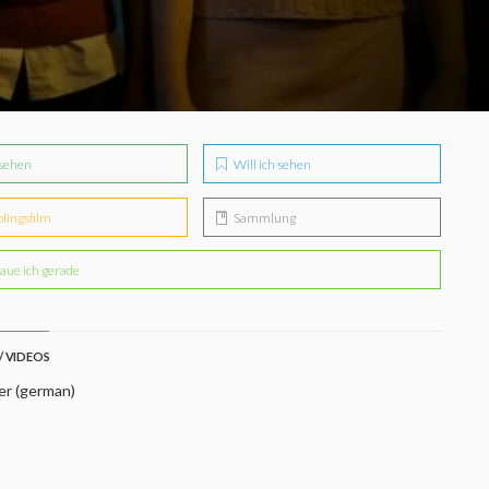
sehen
Will ich sehen
blingsfilm
Sammlung
aue ich gerade
/ VIDEOS
er (german)