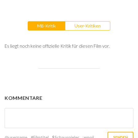
MB-Kritik
User-Kritiken
Es liegt noch keine offizielle Kritik für diesen Film vor.
KOMMENTARE
@username
#Filmtitel
$Schauspieler
:emoji