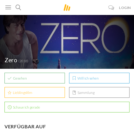
LOGIN
Zero
(2018)
Gesehen
Will ich sehen
Lieblingsfilm
Sammlung
Schaue ich gerade
VERFÜGBAR AUF