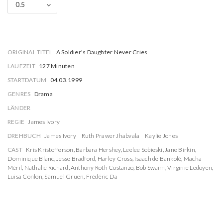
0.5
ORIGINAL TITEL
A Soldier's Daughter Never Cries
LAUFZEIT
127 Minuten
STARTDATUM
04.03.1999
GENRES
Drama
LÄNDER
REGIE
James Ivory
DREHBUCH
James Ivory
Ruth Prawer Jhabvala
Kaylie Jones
CAST
Kris Kristofferson
,
Barbara Hershey
,
Leelee Sobieski
,
Jane Birkin
,
Dominique Blanc
,
Jesse Bradford
,
Harley Cross
,
Isaach de Bankolé
,
Macha
Méril
,
Nathalie Richard
,
Anthony Roth Costanzo
,
Bob Swaim
,
Virginie Ledoyen
,
Luisa Conlon
,
Samuel Gruen
,
Frédéric Da