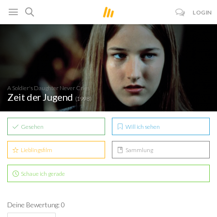
LOGIN
A Soldier's Daughter Never Cries
Zeit der Jugend
(1998)
Gesehen
Will ich sehen
Lieblingsfilm
Sammlung
Schaue ich gerade
Deine Bewertung: 0