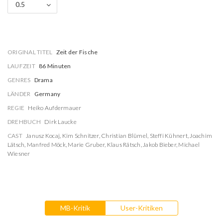
0.5
ORIGINAL TITEL
Zeit der Fische
LAUFZEIT
86 Minuten
GENRES
Drama
LÄNDER
Germany
REGIE
Heiko Aufdermauer
DREHBUCH
Dirk Laucke
CAST
Janusz Kocaj
,
Kim Schnitzer
,
Christian Blümel
,
Steffi Kühnert
,
Joachim
Lätsch
,
Manfred Möck
,
Marie Gruber
,
Klaus Rätsch
,
Jakob Bieber
,
Michael
Wiesner
MB-Kritik
User-Kritiken