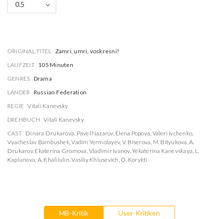
0.5
ORIGINAL TITEL
Zamri, umri, voskresni!
LAUFZEIT
105 Minuten
GENRES
Drama
LÄNDER
Russian Federation
REGIE
Vitali Kanevsky
DREHBUCH
Vitali Kanevsky
CAST
Dinara Drukarova
,
Pavel Nazarov
,
Elena Popova
,
Valeri Ivchenko
,
Vyacheslav Bambushek
,
Vadim Yermolayev
,
V. Biserova
,
M. Bityukova
,
A.
Drukarov
,
Ekaterina Gromova
,
Vladimir Ivanov
,
Yekaterina Kanevskaya
,
L.
Kaplunova
,
A. Khalilulin
,
Vasiliy Khlusevich
,
O. Korykti
MB-Kritik
User-Kritiken