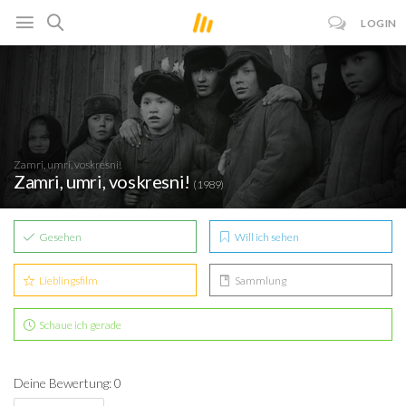
LOGIN
Zamri, umri, voskresni!
Zamri, umri, voskresni!
(1989)
Gesehen
Will ich sehen
Lieblingsfilm
Sammlung
Schaue ich gerade
Deine Bewertung: 0