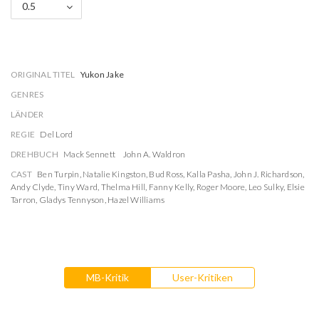
0.5
ORIGINAL TITEL
Yukon Jake
GENRES
LÄNDER
REGIE
Del Lord
DREHBUCH
Mack Sennett
John A. Waldron
CAST
Ben Turpin
,
Natalie Kingston
,
Bud Ross
,
Kalla Pasha
,
John J. Richardson
,
Andy Clyde
,
Tiny Ward
,
Thelma Hill
,
Fanny Kelly
,
Roger Moore
,
Leo Sulky
,
Elsie
Tarron
,
Gladys Tennyson
,
Hazel Williams
MB-Kritik
User-Kritiken