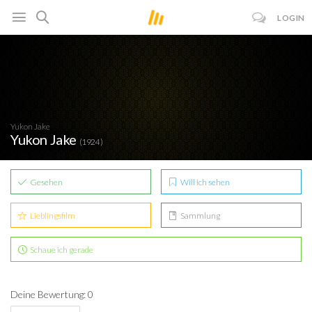
LOGIN
Yukon Jake
Yukon Jake
(1924)
Gesehen
Will ich sehen
Lieblingsfilm
Sammlung
Schaue ich gerade
Deine Bewertung: 0