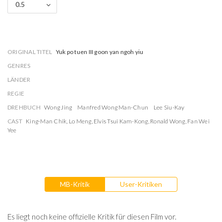
0.5
ORIGINAL TITEL
Yuk po tuen III goon yan ngoh yiu
GENRES
LÄNDER
REGIE
DREHBUCH
Wong Jing
Manfred Wong Man-Chun
Lee Siu-Kay
CAST
King-Man Chik
,
Lo Meng
,
Elvis Tsui Kam-Kong
,
Ronald Wong
,
Fan Wei
Yee
MB-Kritik
User-Kritiken
Es liegt noch keine offizielle Kritik für diesen Film vor.