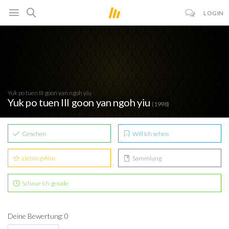
LOGIN
Yuk po tuen III goon yan ngoh yiu
Yuk po tuen III goon yan ngoh yiu
(1998)
Gesehen
Will ich sehen
Lieblingsfilm
Sammlung
Schaue ich gerade
Deine Bewertung: 0