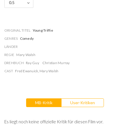
0.5
ORIGINAL TITEL
Young Triffie
GENRES
Comedy
LÄNDER
REGIE
Mary Walsh
DREHBUCH
Ray Guy
Christian Murray
CAST
Fred Ewanuick
,
Mary Walsh
MB-Kritik
User-Kritiken
Es liegt noch keine offizielle Kritik für diesen Film vor.