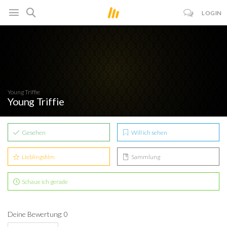
LOGIN
Young Triffie
Young Triffie
Gesehen
Will ich sehen
Lieblingsfilm
Sammlung
Schaue ich gerade
Deine Bewertung: 0