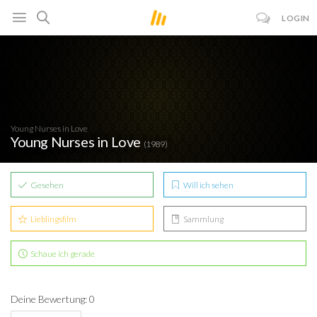
LOGIN
Young Nurses in Love
Young Nurses in Love
(1989)
Gesehen
Will ich sehen
Lieblingsfilm
Sammlung
Schaue ich gerade
Deine Bewertung: 0