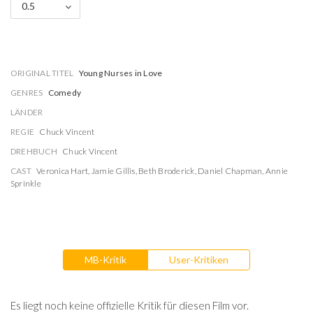
0.5
ORIGINAL TITEL
Young Nurses in Love
GENRES
Comedy
LÄNDER
REGIE
Chuck Vincent
DREHBUCH
Chuck Vincent
CAST
Veronica Hart
,
Jamie Gillis
,
Beth Broderick
,
Daniel Chapman
,
Annie
Sprinkle
MB-Kritik
User-Kritiken
Es liegt noch keine offizielle Kritik für diesen Film vor.