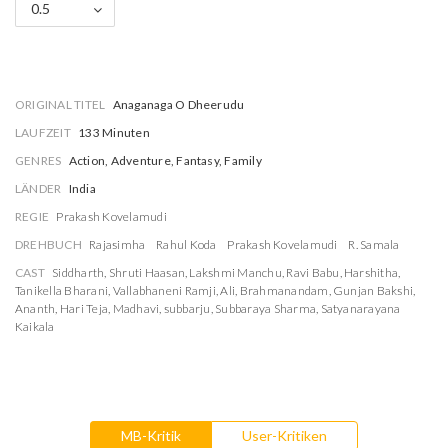
0.5
ORIGINAL TITEL
Anaganaga O Dheerudu
LAUFZEIT
133 Minuten
GENRES
Action, Adventure, Fantasy, Family
LÄNDER
India
REGIE
Prakash Kovelamudi
DREHBUCH
Rajasimha
Rahul Koda
Prakash Kovelamudi
R. Samala
CAST
Siddharth
,
Shruti Haasan
,
Lakshmi Manchu
,
Ravi Babu
,
Harshitha
,
Tanikella Bharani
,
Vallabhaneni Ramji
,
Ali
,
Brahmanandam
,
Gunjan Bakshi
,
Ananth
,
Hari Teja
,
Madhavi
,
subbarju
,
Subbaraya Sharma
,
Satyanarayana
Kaikala
MB-Kritik
User-Kritiken