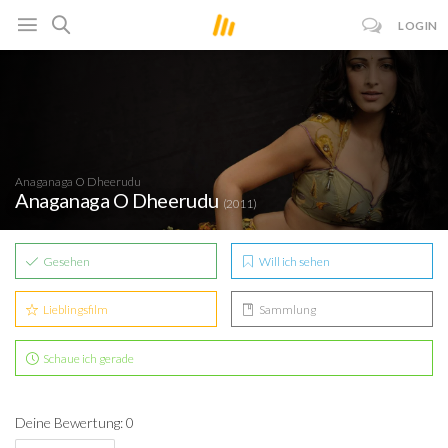
LOGIN
Anaganaga O Dheerudu
Anaganaga O Dheerudu
(2011)
Gesehen
Will ich sehen
Lieblingsfilm
Sammlung
Schaue ich gerade
Deine Bewertung: 0