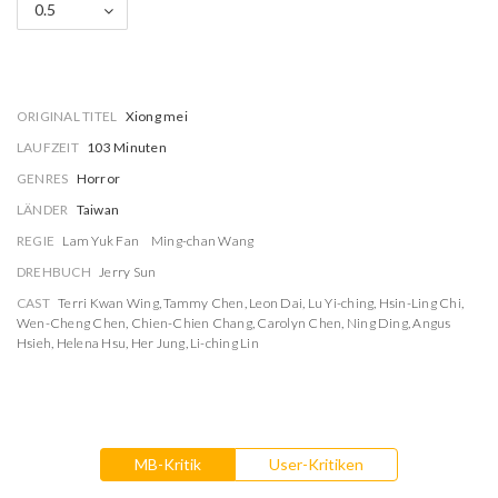
0.5
ORIGINAL TITEL
Xiong mei
LAUFZEIT
103 Minuten
GENRES
Horror
LÄNDER
Taiwan
REGIE
Lam Yuk Fan
Ming-chan Wang
DREHBUCH
Jerry Sun
CAST
Terri Kwan Wing
,
Tammy Chen
,
Leon Dai
,
Lu Yi-ching
,
Hsin-Ling Chi
,
Wen-Cheng Chen
,
Chien-Chien Chang
,
Carolyn Chen
,
Ning Ding
,
Angus
Hsieh
,
Helena Hsu
,
Her Jung
,
Li-ching Lin
MB-Kritik
User-Kritiken