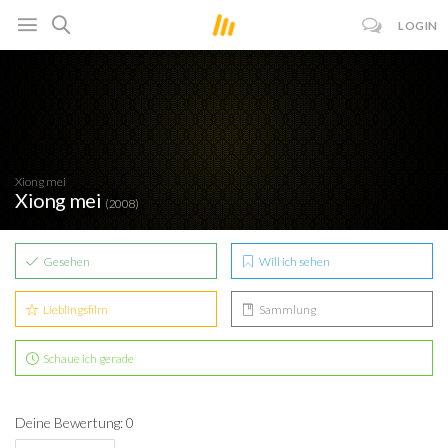
LOGIN
Xiong mei
Xiong mei
(2008)
Gesehen
Will ich sehen
Lieblingsfilm
Sammlung
Schaue ich gerade
Deine Bewertung: 0