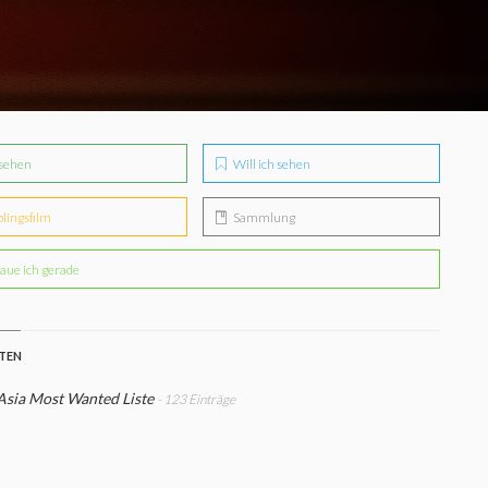
sehen
Will ich sehen
blingsfilm
Sammlung
aue ich gerade
STEN
Asia Most Wanted Liste
- 123 Einträge