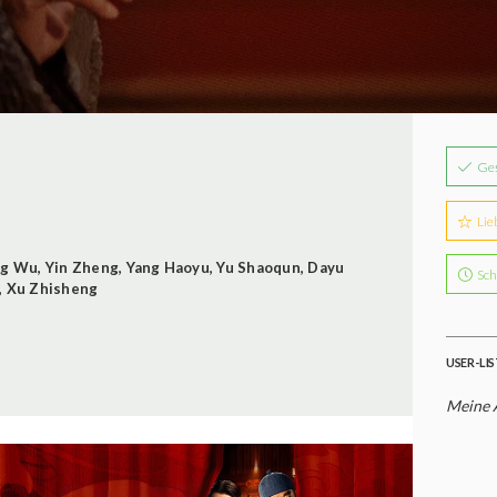
Ge
Lie
ng Wu
,
Yin Zheng
,
Yang Haoyu
,
Yu Shaoqun
,
Dayu
Sch
,
Xu Zhisheng
USER-LI
Meine 