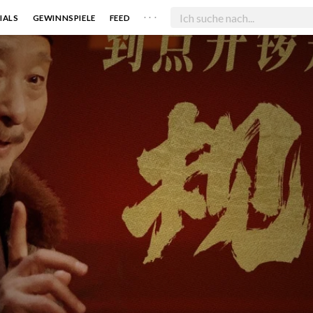
. . .
IALS
GEWINNSPIELE
FEED