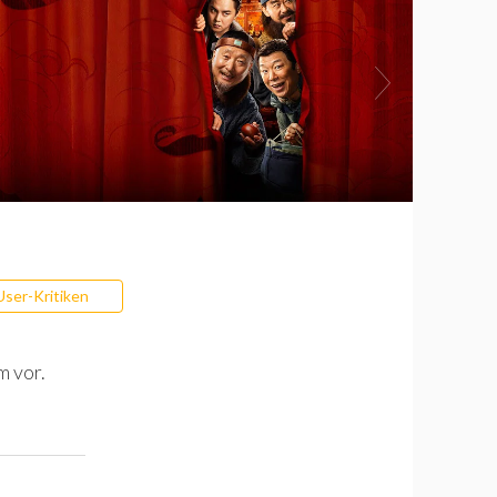
User-Kritiken
m vor.