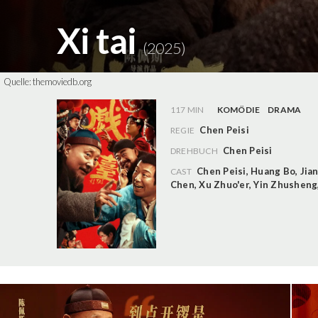
Xi tai
(2025)
Quelle:
themoviedb.org
117 MIN
KOMÖDIE
DRAMA
Chen Peisi
REGIE
Chen Peisi
DREHBUCH
Chen Peisi
,
Huang Bo
,
Jia
CAST
Chen
,
Xu Zhuo'er
,
Yin Zhusheng