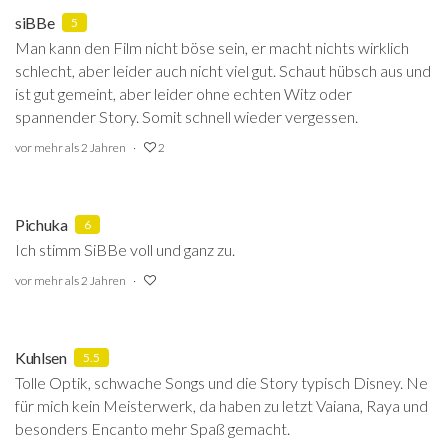
siBBe
5
Man kann den Film nicht böse sein, er macht nichts wirklich
schlecht, aber leider auch nicht viel gut. Schaut hübsch aus und
ist gut gemeint, aber leider ohne echten Witz oder
spannender Story. Somit schnell wieder vergessen.
vor mehr als 2 Jahren
2
Pichuka
6
Ich stimm SiBBe voll und ganz zu.
vor mehr als 2 Jahren
Kuhlsen
5.5
Tolle Optik, schwache Songs und die Story typisch Disney. Ne
für mich kein Meisterwerk, da haben zu letzt Vaiana, Raya und
besonders Encanto mehr Spaß gemacht.