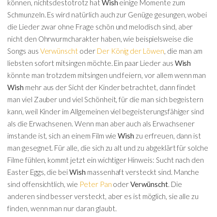
können, nichtsdestotrotz hat
Wish
einige Momente zum
Schmunzeln. Es wird natürlich auch zur Genüge gesungen, wobei
die Lieder zwar ohne Frage schön und melodisch sind, aber
nicht den Ohrwurmcharakter haben, wie beispielsweise die
Songs aus
Verwünscht
oder
Der König der Löwen
, die man am
liebsten sofort mitsingen möchte. Ein paar Lieder aus
Wish
könnte man trotzdem mitsingen und feiern, vor allem wenn man
Wish
mehr aus der Sicht der Kinder betrachtet, dann findet
man viel Zauber und viel Schönheit, für die man sich begeistern
kann, weil Kinder im Allgemeinen viel begeisterungsfähiger sind
als die Erwachsenen. Wenn man aber auch als Erwachsener
imstande ist, sich an einem Film wie
Wish
zu erfreuen, dann ist
man gesegnet. Für alle, die sich zu alt und zu abgeklärt für solche
Filme fühlen, kommt jetzt ein wichtiger Hinweis: Sucht nach den
Easter Eggs, die bei
Wish
massenhaft versteckt sind. Manche
sind offensichtlich, wie
Peter Pan
oder
Verwünscht
. Die
anderen sind besser versteckt, aber es ist möglich, sie alle zu
finden, wenn man nur daran glaubt.