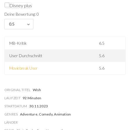
Deine Bewertung: 0
0.5
MB-Kritik
6.5
User Durchschnitt
5.6
Moviebreak User
5.6
ORIGINAL TITEL
Wish
LAUFZEIT
92 Minuten
STARTDATUM
30.11.2023
GENRES
Adventure, Comedy, Animation
LÄNDER