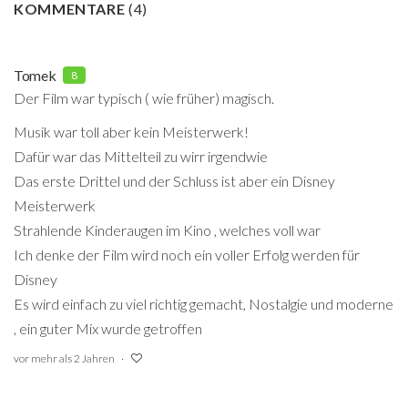
KOMMENTARE
(
4
)
Tomek
8
Der Film war typisch ( wie früher) magisch.
Musik war toll aber kein Meisterwerk!
Dafür war das Mittelteil zu wirr irgendwie
Das erste Drittel und der Schluss ist aber ein Disney
Meisterwerk
Strahlende Kinderaugen im Kino , welches voll war
Ich denke der Film wird noch ein voller Erfolg werden für
Disney
Es wird einfach zu viel richtig gemacht, Nostalgie und moderne
, ein guter Mix wurde getroffen
vor mehr als 2 Jahren