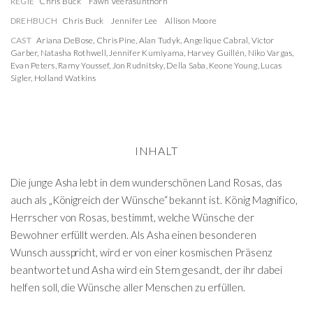
REGIE
Chris Buck
Fawn Veerasunthorn
DREHBUCH
Chris Buck
Jennifer Lee
Allison Moore
CAST
Ariana DeBose
,
Chris Pine
,
Alan Tudyk
,
Angelique Cabral
,
Victor
Garber
,
Natasha Rothwell
,
Jennifer Kumiyama
,
Harvey Guillén
,
Niko Vargas
,
Evan Peters
,
Ramy Youssef
,
Jon Rudnitsky
,
Della Saba
,
Keone Young
,
Lucas
Sigler
,
Holland Watkins
INHALT
Die junge Asha lebt in dem wunderschönen Land Rosas, das
auch als „Königreich der Wünsche“ bekannt ist. König Magnifico,
Herrscher von Rosas, bestimmt, welche Wünsche der
Bewohner erfüllt werden. Als Asha einen besonderen
Wunsch ausspricht, wird er von einer kosmischen Präsenz
beantwortet und Asha wird ein Stern gesandt, der ihr dabei
helfen soll, die Wünsche aller Menschen zu erfüllen.