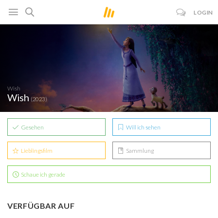
LOGIN
Wish
Wish
(2023)
Gesehen
Will ich sehen
Lieblingsfilm
Sammlung
Schaue ich gerade
VERFÜGBAR AUF