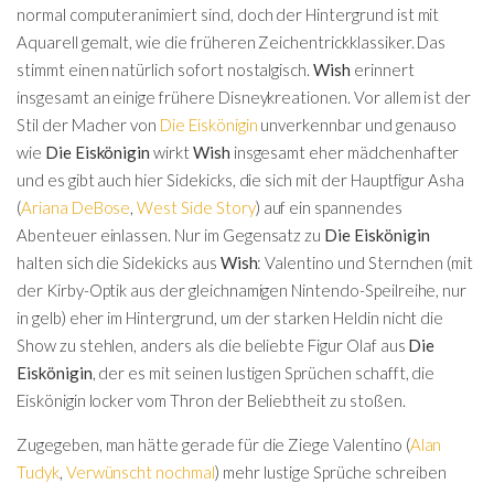
normal computeranimiert sind, doch der Hintergrund ist mit
Aquarell gemalt, wie die früheren Zeichentrickklassiker. Das
stimmt einen natürlich sofort nostalgisch.
Wish
erinnert
insgesamt an einige frühere Disneykreationen. Vor allem ist der
Stil der Macher von
Die Eiskönigin
unverkennbar und genauso
wie
Die Eiskönigin
wirkt
Wish
insgesamt eher mädchenhafter
und es gibt auch hier Sidekicks, die sich mit der Hauptfigur Asha
(
Ariana DeBose
,
West Side Story
) auf ein spannendes
Abenteuer einlassen. Nur im Gegensatz zu
Die Eiskönigin
halten sich die Sidekicks aus
Wish
: Valentino und Sternchen (mit
der Kirby-Optik aus der gleichnamigen Nintendo-Speilreihe, nur
in gelb) eher im Hintergrund, um der starken Heldin nicht die
Show zu stehlen, anders als die beliebte Figur Olaf aus
Die
Eiskönigin
, der es mit seinen lustigen Sprüchen schafft, die
Eiskönigin locker vom Thron der Beliebtheit zu stoßen.
Zugegeben, man hätte gerade für die Ziege Valentino (
Alan
Tudyk
,
Verwünscht nochmal
) mehr lustige Sprüche schreiben