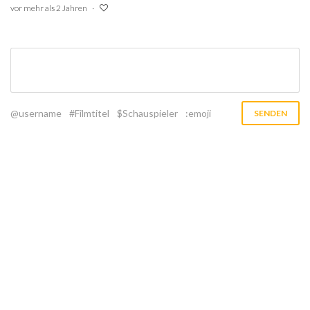
vor mehr als 2 Jahren
@username
#Filmtitel
$Schauspieler
:emoji