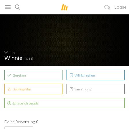
LOGIN
Winnie
Winnie
(2011)
Gesehen
Will ich sehen
Lieblingsfilm
Sammlung
Schaue ich gerade
Deine Bewertung: 0