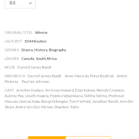
0.5
ORIGINAL TITEL
Winnie
LAUFZEIT
104 Minuten
GENRES
Drama, History, Biography
LÄNDER
Canada, South Africa
REGIE
Darrell James Roodt
DREHBUCH
Darrell James Roodt
Anne Marie du Preez Bezdrob
André
Pieterse
Paul Ian Johnson
CAST
Jennifer Hudson
,
Terrence Howard
,
Elias Koteas
,
Wendy Crewson
,
Aubrey Poo
,
Unathi Kapela
,
Fezeka Ndlazilwana
,
Talitha Ndima
,
Professor
Mavuso
,
Nomsa Xaba
,
Bongi Mdongwe
,
Tom Fairfoot
,
Jonathan Rands
,
Jennifer
Steyn
,
Andre Van Der Merwe
,
Shaeleen Tobin