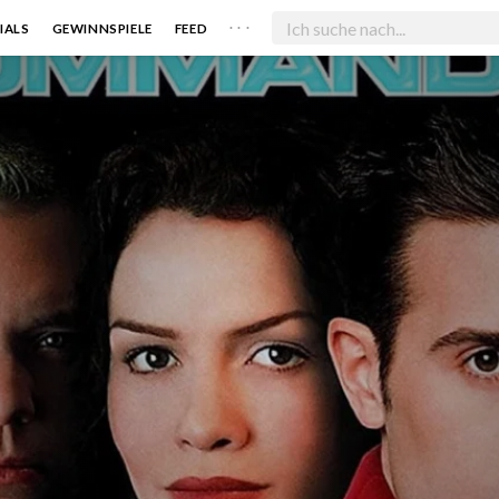
. . .
IALS
GEWINNSPIELE
FEED