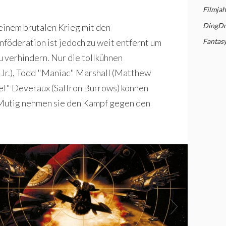
Filmjah
DingDon
 einem brutalen Krieg mit den
nföderation ist jedoch zu weit entfernt um
Fantas
u verhindern. Nur die tollkühnen
 Jr.), Todd "Maniac" Marshall (Matthew
el" Deveraux (Saffron Burrows) können
 Mutig nehmen sie den Kampf gegen den