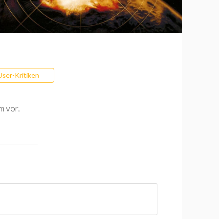
User-Kritiken
m vor.