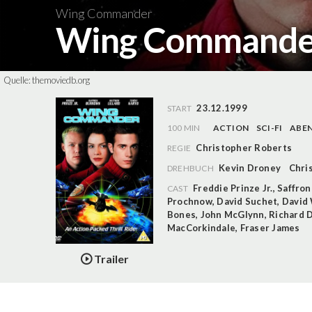
Wing Commander
Wing Command
Quelle:
themoviedb.org
23.12.1999
START
100 MIN
ACTION
SCI-FI
ABE
Christopher Roberts
REGIE
Kevin Droney
Chri
DREHBUCH
Freddie Prinze Jr.
,
Saffro
CAST
Prochnow
,
David Suchet
,
David
Bones
,
John McGlynn
,
Richard D
MacCorkindale
,
Fraser James
Trailer