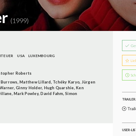
er
(1999)
Ge
NTEUER
USA
LUXEMBOURG
Lie
stopher Roberts
Sch
n Burrows
,
Matthew Lillard
,
Tchéky Karyo
,
Jürgen
 Warner
,
Ginny Holder
,
Hugh Quarshie
,
Ken
illane
,
Mark Powley
,
David Fahm
,
Simon
TRAILER 
Trail
USER-LI