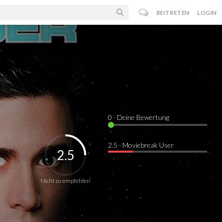
BEITRETEN
LOGIN
0
· Deine Bewertung
2.5 · Moviebreak User
2.5
Nicht zu empfehlen