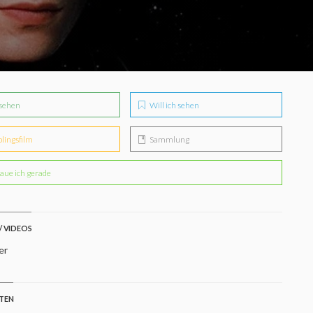
sehen
Will ich sehen
blingsfilm
Sammlung
aue ich gerade
/ VIDEOS
er
STEN