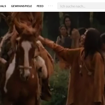
. . .
IALS
GEWINNSPIELE
FEED