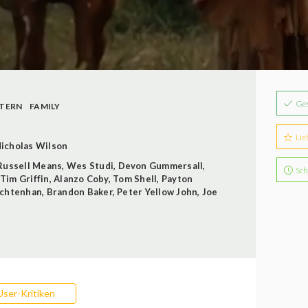
Ge
TERN
FAMILY
Lie
icholas Wilson
Russell Means
,
Wes Studi
,
Devon Gummersall
,
Sch
Tim Griffin
,
Alanzo Coby
,
Tom Shell
,
Payton
ichtenhan
,
Brandon Baker
,
Peter Yellow John
,
Joe
User-Kritiken