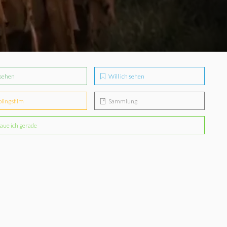
sehen
Will ich sehen
blingsfilm
Sammlung
aue ich gerade