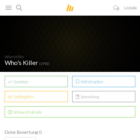
LOGIN
Who's Killer
Who's Killer
(1992)
Gesehen
Will ich sehen
Lieblingsfilm
Sammlung
Schaue ich gerade
Deine Bewertung: 0