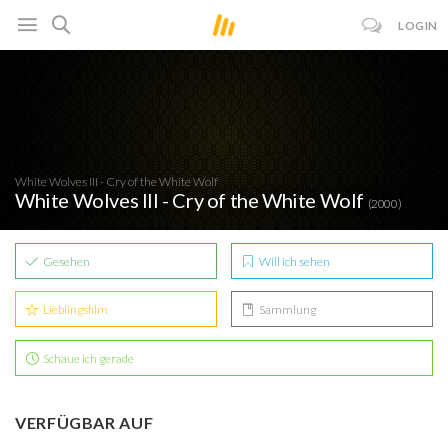
LOGIN
White Wolves III - Cry of the White Wolf
White Wolves III - Cry of the White Wolf
(2000)
Gesehen
Will ich sehen
Lieblingsfilm
Sammlung
Schaue ich gerade
VERFÜGBAR AUF