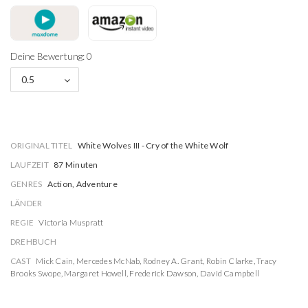
Deine Bewertung: 0
0.5
ORIGINAL TITEL
White Wolves III - Cry of the White Wolf
LAUFZEIT
87 Minuten
GENRES
Action, Adventure
LÄNDER
REGIE
Victoria Muspratt
DREHBUCH
CAST
Mick Cain
,
Mercedes McNab
,
Rodney A. Grant
,
Robin Clarke
,
Tracy
Brooks Swope
,
Margaret Howell
,
Frederick Dawson
,
David Campbell