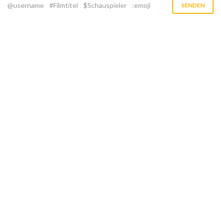
@username
#Filmtitel
$Schauspieler
:emoji