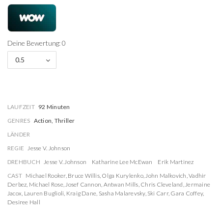
Deine Bewertung: 0
0.5
LAUFZEIT
92 Minuten
GENRES
Action, Thriller
LÄNDER
REGIE
Jesse V. Johnson
DREHBUCH
Jesse V. Johnson
Katharine Lee McEwan
Erik Martinez
CAST
Michael Rooker
,
Bruce Willis
,
Olga Kurylenko
,
John Malkovich
,
Vadhir
Derbez
,
Michael Rose
,
Josef Cannon
,
Antwan Mills
,
Chris Cleveland
,
Jermaine
Jacox
,
Lauren Buglioli
,
Kraig Dane
,
Sasha Malarevsky
,
Ski Carr
,
Gara Coffey
,
Desiree Hall