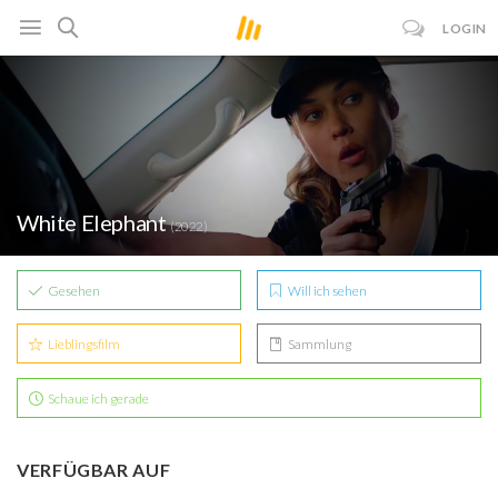
LOGIN
White Elephant
(2022)
Gesehen
Will ich sehen
Lieblingsfilm
Sammlung
Schaue ich gerade
VERFÜGBAR AUF