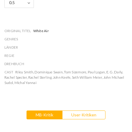
0.5
ORIGINAL TITEL
White Air
GENRES
LÄNDER
REGIE
DREHBUCH
CAST
Riley Smith
,
Dominique Swain
,
Tom Sizemore
,
Paul Logan
,
E. G. Daily
,
Rachel Specter
,
Rachel Sterling
,
John Keefe
,
Seth William Meier
,
John Michael
Sudol
,
Michal Yannai
MB-Kritik
User-Kritiken