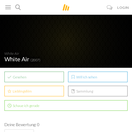
LOGIN
White Air
White Air
(2007)
Gesehen
Will ich sehen
Lieblingsfilm
Sammlung
Schaue ich gerade
Deine Bewertung: 0