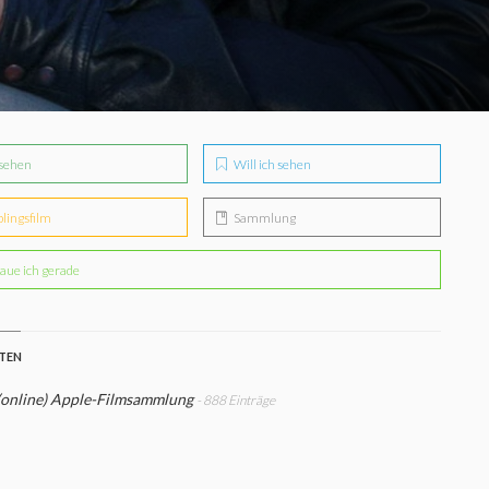
sehen
Will ich sehen
blingsfilm
Sammlung
aue ich gerade
STEN
(online) Apple-Filmsammlung
- 888 Einträge