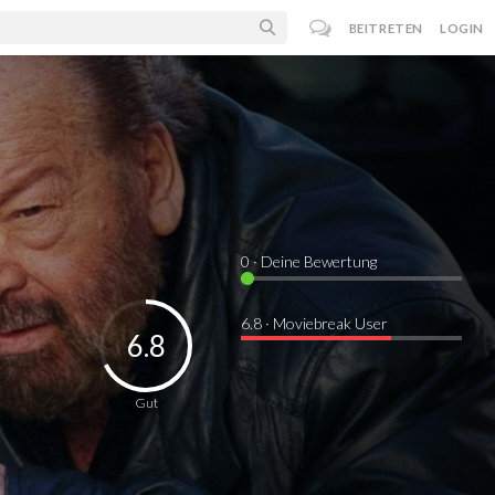
BEITRETEN
LOGIN
0
· Deine Bewertung
6.8 · Moviebreak User
6.8
Gut