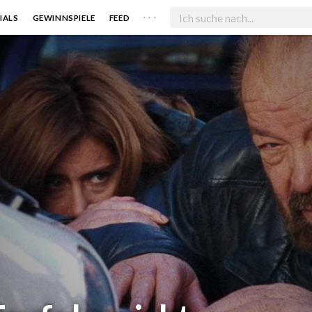
. . .
IALS
GEWINNSPIELE
FEED