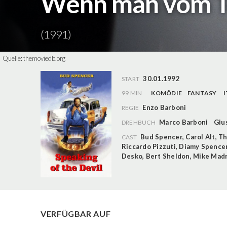
Wenn man vom Teu
(1991)
Quelle:
themoviedb.org
30.01.1992
START
99 MIN
KOMÖDIE
FANTASY
I
Enzo Barboni
REGIE
Marco Barboni
Giu
DREHBUCH
Bud Spencer
,
Carol Alt
,
Th
CAST
Riccardo Pizzuti
,
Diamy Spence
Desko
,
Bert Sheldon
,
Mike Madr
VERFÜGBAR AUF