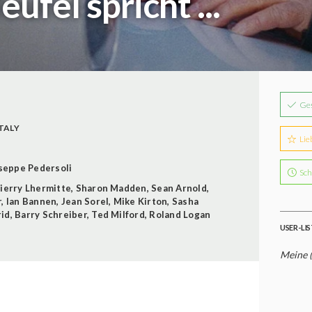
fel spricht ...
Ge
TALY
Lie
seppe Pedersoli
Sch
ierry Lhermitte
,
Sharon Madden
,
Sean Arnold
,
r
,
Ian Bannen
,
Jean Sorel
,
Mike Kirton
,
Sasha
id
,
Barry Schreiber
,
Ted Milford
,
Roland Logan
USER-LI
Meine 